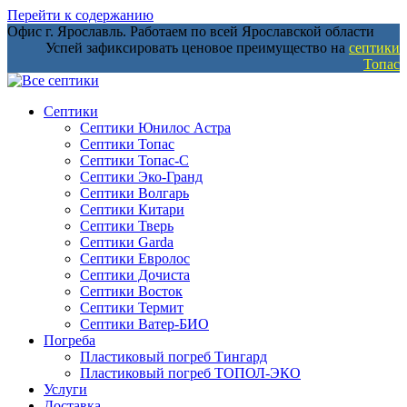
Перейти к содержанию
Офис г. Ярославль. Работаем по всей Ярославской области
Успей зафиксировать ценовое преимущество на
септики
Топас
Септики
Септики Юнилос Астра
Септики Топас
Септики Топас-С
Септики Эко-Гранд
Септики Волгарь
Септики Китари
Септики Тверь
Септики Garda
Септики Евролос
Септики Дочиста
Септики Восток
Септики Термит
Септики Ватер-БИО
Погреба
Пластиковый погреб Тингард
Пластиковый погреб ТОПОЛ-ЭКО
Услуги
Доставка