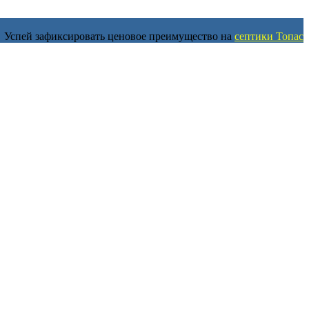
Успей зафиксировать ценовое преимущество на
септики Топас