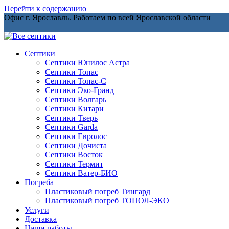
Перейти к содержанию
Офис г. Ярославль. Работаем по всей Ярославской области
Септики
Септики Юнилос Астра
Септики Топас
Септики Топас-С
Септики Эко-Гранд
Септики Волгарь
Септики Китари
Септики Тверь
Септики Garda
Септики Евролос
Септики Дочиста
Септики Восток
Септики Термит
Септики Ватер-БИО
Погреба
Пластиковый погреб Тингард
Пластиковый погреб ТОПОЛ-ЭКО
Услуги
Доставка
Наши работы