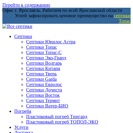
Перейти к содержанию
Офис г. Ярославль. Работаем по всей Ярославской области
Успей зафиксировать ценовое преимущество на
септики
Топас
Септики
Септики Юнилос Астра
Септики Топас
Септики Топас-С
Септики Эко-Гранд
Септики Волгарь
Септики Китари
Септики Тверь
Септики Garda
Септики Евролос
Септики Дочиста
Септики Восток
Септики Термит
Септики Ватер-БИО
Погреба
Пластиковый погреб Тингард
Пластиковый погреб ТОПОЛ-ЭКО
Услуги
Доставка