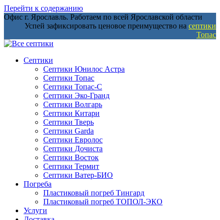
Перейти к содержанию
Офис г. Ярославль. Работаем по всей Ярославской области
Успей зафиксировать ценовое преимущество на
септики
Топас
Септики
Септики Юнилос Астра
Септики Топас
Септики Топас-С
Септики Эко-Гранд
Септики Волгарь
Септики Китари
Септики Тверь
Септики Garda
Септики Евролос
Септики Дочиста
Септики Восток
Септики Термит
Септики Ватер-БИО
Погреба
Пластиковый погреб Тингард
Пластиковый погреб ТОПОЛ-ЭКО
Услуги
Доставка