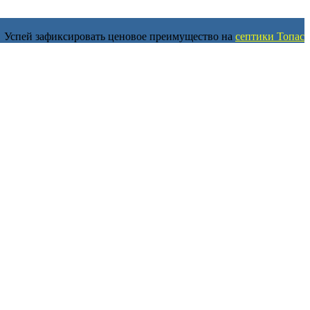
Успей зафиксировать ценовое преимущество на
септики Топас