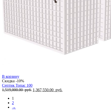
В корзину
Скидка -10%
Септик Топас 100
1,519,000.00
руб.
1,367,550.00
руб.
1
2
→