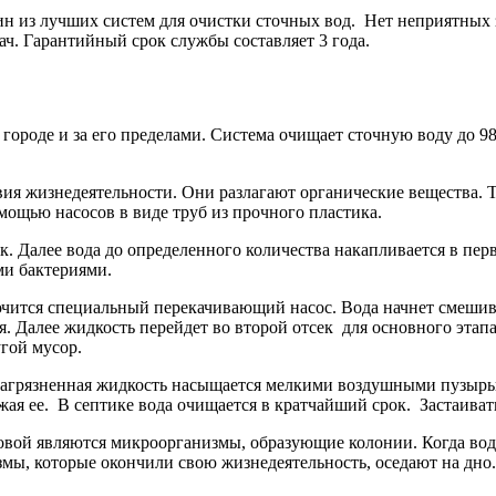
 из лучших систем для очистки сточных вод. Нет неприятных 
ч. Гарантийный срок службы составляет 3 года.
роде и за его пределами. Система очищает сточную воду до 98
овия жизнедеятельности. Они разлагают органические вещества.
омощью насосов в виде труб из прочного пластика.
. Далее вода до определенного количества накапливается в перв
ми бактериями.
ключится специальный перекачивающий насос. Вода начнет смеши
я. Далее жидкость перейдет во второй отсек для основного эта
угой мусор.
 Загрязненная жидкость насыщается мелкими воздушными пузырь
я ее. В септике вода очищается в кратчайший срок. Застаивать
вой являются микроорганизмы, образующие колонии. Когда вода
ы, которые окончили свою жизнедеятельность, оседают на дно.