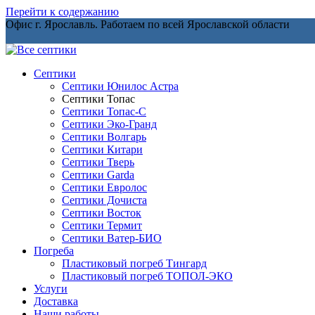
Перейти к содержанию
Офис г. Ярославль. Работаем по всей Ярославской области
Септики
Септики Юнилос Астра
Септики Топас
Септики Топас-С
Септики Эко-Гранд
Септики Волгарь
Септики Китари
Септики Тверь
Септики Garda
Септики Евролос
Септики Дочиста
Септики Восток
Септики Термит
Септики Ватер-БИО
Погреба
Пластиковый погреб Тингард
Пластиковый погреб ТОПОЛ-ЭКО
Услуги
Доставка
Наши работы