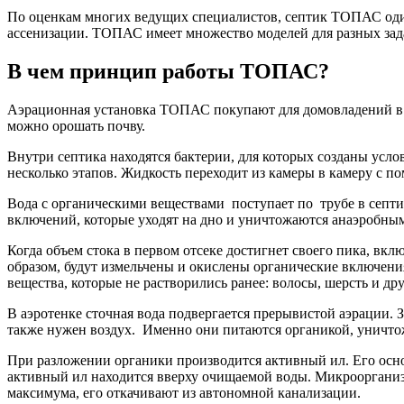
По оценкам многих ведущих специалистов, септик ТОПАС один
ассенизации. ТОПАС имеет множество моделей для разных зада
В чем принцип работы ТОПАС?
Аэрационная установка ТОПАС покупают для домовладений в го
можно орошать почву.
Внутри септика находятся бактерии, для которых созданы усл
несколько этапов. Жидкость переходит из камеры в камеру с п
Вода с органическими веществами поступает по трубе в септик
включений, которые уходят на дно и уничтожаются анаэробны
Когда объем стока в первом отсеке достигнет своего пика, в
образом, будут измельчены и окислены органические включени
вещества, которые не растворились ранее: волосы, шерсть и др
В аэротенке сточная вода подвергается прерывистой аэрации.
также нужен воздух. Именно они питаются органикой, уничтожа
При разложении органики производится активный ил. Его осно
активный ил находится вверху очищаемой воды. Микроорганизм
максимума, его откачивают из автономной канализации.